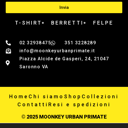
Invia
T-SHIRT
BERRETTI
FELPE
02 32938475
351 3228289
info@moonkeyurbanprimate.it
Piazza Alcide de Gasperi, 24, 21047
Saronno VA
Home
Chi siamo
Shop
Collezioni
Contatti
Resi e spedizioni
© 2025 MOONKEY URBAN PRIMATE