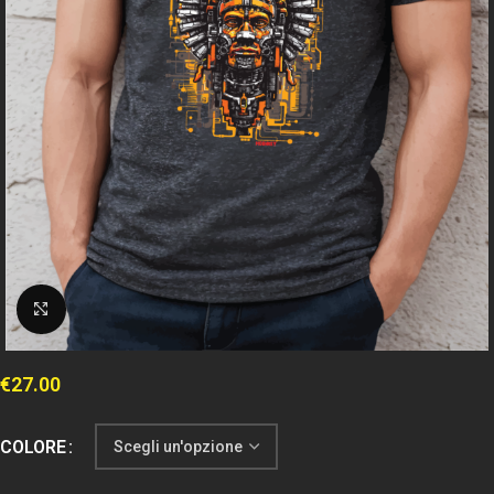
Clicca per espandere
€
27.00
COLORE