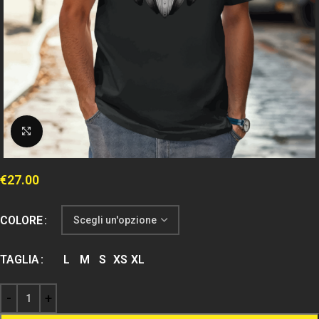
Clicca per espandere
€
27.00
COLORE
TAGLIA
L
M
S
XS
XL