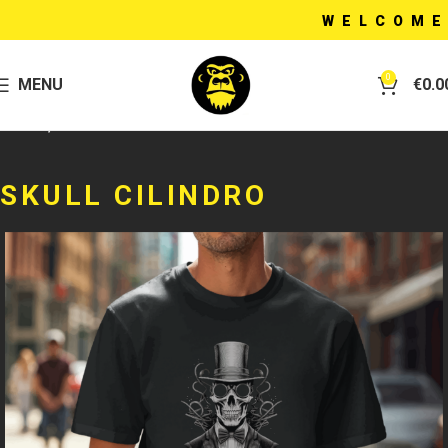
WELCOME T
0
MENU
€
0.0
Home
T-shirt
SKULL CILINDRO