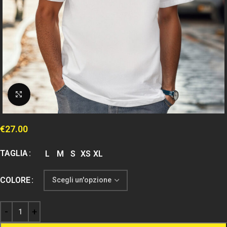
Clicca per espandere
€
27.00
TAGLIA
L
M
S
XS
XL
COLORE