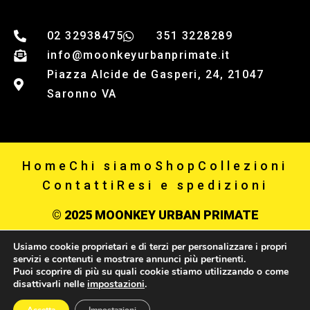
02 32938475
351 3228289
info@moonkeyurbanprimate.it
Piazza Alcide de Gasperi, 24, 21047
Saronno VA
Home
Chi siamo
Shop
Collezioni
Contatti
Resi e spedizioni
© 2025 MOONKEY URBAN PRIMATE
Usiamo cookie proprietari e di terzi per personalizzare i propri
Privacy policy
servizi e contenuti e mostrare annunci più pertinenti.
Puoi scoprire di più su quali cookie stiamo utilizzando o come
P IVA 03867650123
disattivarli nelle
impostazioni
.
0