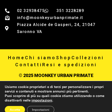
02 32938475
351 3228289
info@moonkeyurbanprimate.it
Piazza Alcide de Gasperi, 24, 21047
Saronno VA
Home
Chi siamo
Shop
Collezioni
Contatti
Resi e spedizioni
© 2025 MOONKEY URBAN PRIMATE
Usiamo cookie proprietari e di terzi per personalizzare i propri
Privacy policy
servizi e contenuti e mostrare annunci più pertinenti.
Puoi scoprire di più su quali cookie stiamo utilizzando o come
P IVA 03867650123
disattivarli nelle
impostazioni
.
0
Accetta
Impostazioni