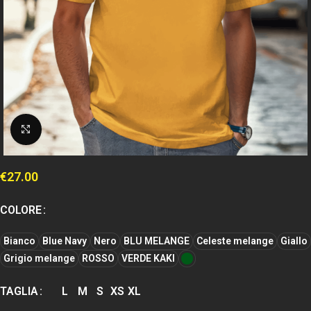
Clicca per espandere
€
27.00
COLORE
Bianco
Blue Navy
Nero
BLU MELANGE
Celeste melange
Giallo
Grigio melange
ROSSO
VERDE KAKI
TAGLIA
L
M
S
XS
XL