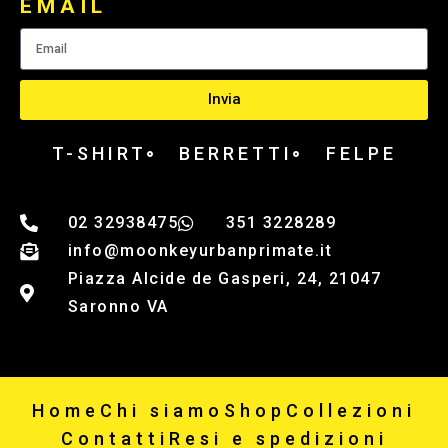
EMAIL
Invia
T-SHIRT
BERRETTI
FELPE
02 32938475
351 3228289
info@moonkeyurbanprimate.it
Piazza Alcide de Gasperi, 24, 21047
Saronno VA
Home
Chi siamo
Shop
Collezioni
Contatti
Resi e spedizioni