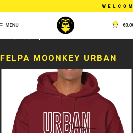
WELCOME 
0
MENU
€
0.0
Home
Felpe
Felpa
FELPA MOONKEY URBAN