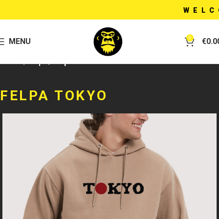
WELCOM
0
MENU
€
0.0
Home
Felpe
Felpa
FELPA TOKYO