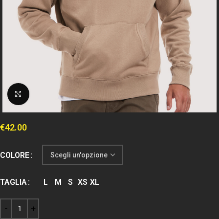
Clicca per espandere
€
42.00
COLORE
TAGLIA
L
M
S
XS
XL