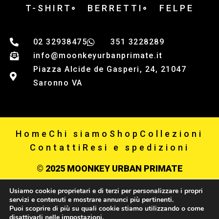
T-SHIRT
BERRETTI
FELPE
02 32938475
351 3228289
info@moonkeyurbanprimate.it
Piazza Alcide de Gasperi, 24, 21047
Saronno VA
Home
Chi siamo
Shop
Collezioni
Contatti
Resi e spedizioni
© 2025 MOONKEY URBAN PRIMATE
Usiamo cookie proprietari e di terzi per personalizzare i propri
Privacy policy
servizi e contenuti e mostrare annunci più pertinenti.
Puoi scoprire di più su quali cookie stiamo utilizzando o come
P IVA 03867650123
disattivarli nelle
impostazioni
.