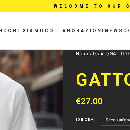
WELCOME TO OUR STORE
ND
CHI SIAMO
COLLABORAZIONI
NEWS
C
Home
T-shirt
GATTO O
GATTO
€
27.00
COLORE