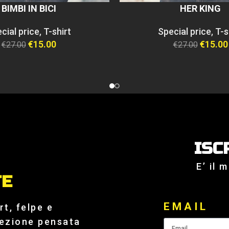
BIMBI IN BICI
HER KING
cial price
,
T-shirt
Special price
,
T-s
€
15.00
€
15.00
€
27.00
€
27.00
ISC
E’ il 
TE
EMAIL
t, felpe e
lezione pensata