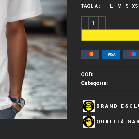
TAGLIA
L
M
S
XS
COD:
Categoria:
BRAND ESCL
QUALITÀ GA