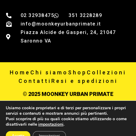
02 32938475
351 3228289
info@moonkeyurbanprimate.it
Piazza Alcide de Gasperi, 24, 21047
Saronno VA
Home
Chi siamo
Shop
Collezioni
Contatti
Resi e spedizioni
© 2025 MOONKEY URBAN PRIMATE
Usiamo cookie proprietari e di terzi per personalizzare i propri
Privacy policy
servizi e contenuti e mostrare annunci più pertinenti.
Puoi scoprire di più su quali cookie stiamo utilizzando o come
P IVA 03867650123
disattivarli nelle
impostazioni
.
0
Accetta
Impostazioni