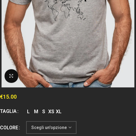
Clicca per espandere
€
15.00
TAGLIA
L
M
S
XS
XL
COLORE