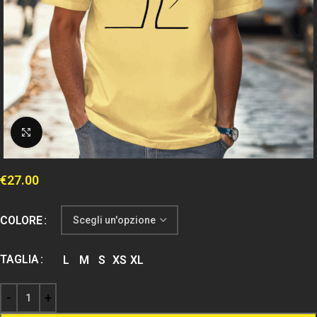
Clicca per espandere
€
27.00
COLORE
TAGLIA
L
M
S
XS
XL