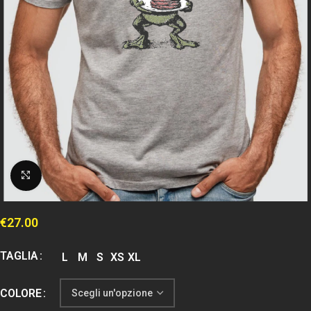
Clicca per espandere
€
27.00
TAGLIA
L
M
S
XS
XL
COLORE