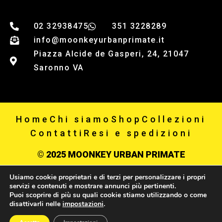
02 32938475
351 3228289
info@moonkeyurbanprimate.it
Piazza Alcide de Gasperi, 24, 21047
Saronno VA
Home
Chi siamo
Shop
Collezioni
Contatti
Resi e spedizioni
© 2025 MOONKEY URBAN PRIMATE
Usiamo cookie proprietari e di terzi per personalizzare i propri
Privacy policy
servizi e contenuti e mostrare annunci più pertinenti.
Puoi scoprire di più su quali cookie stiamo utilizzando o come
P IVA 03867650123
disattivarli nelle
impostazioni
.
0